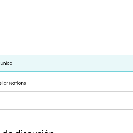
o
 único
ellar Nations