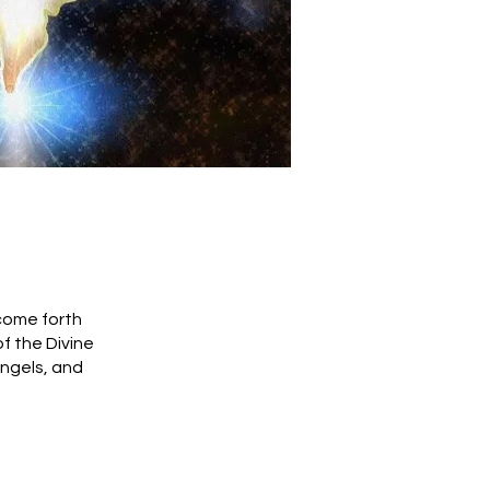
 come forth
of the Divine
angels, and