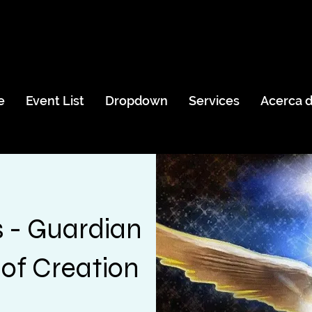
e
Event List
Dropdown
Services
Acerca 
s - Guardian
of Creation