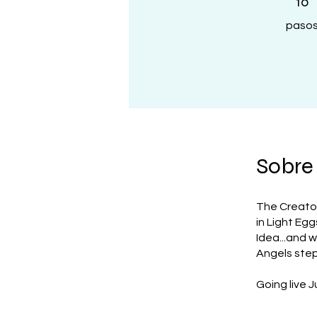
10
paso
Sobre
The Creator
in Light Egg
Idea...and 
Angels step 
Going live J