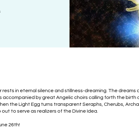
s
 rests in eternal silence and stillness-dreaming. The dreams
s accompanied by great Angelic choirs calling forth the birth 
when the Light Egg turns transparent Seraphs, Cherubs, Arch
out to serve as realizers of the Divine Idea.
une 26th!