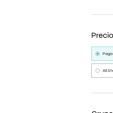
Preci
Pago
All St