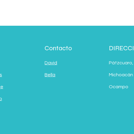
Contacto
DIRECC
David
Pátzcuaro,
s
Bella
Michoacán
de
Ocampo
o