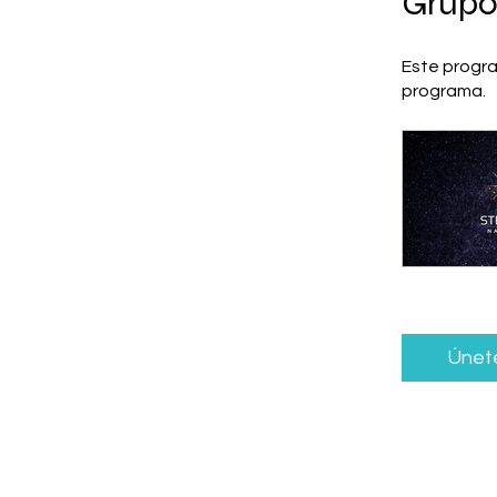
Grupo
Este progra
programa.
Únet