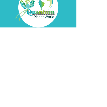
sus clientes que pueden comprarle
con confianza.
Contacto
David
Bella
DIRECCIÓN
Pátzcuaro, Michoacán
de Ocampo